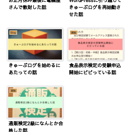
お正月休み最後に電機屋
WordPressに引っ越して
さんで散財した話
きゅーぶログを再始動さ
せた話
Blog
資格
きゅーぶログを始めるに
食品表示検定の受験申込
あたっての話
開始にビビっている話
資格
通販検定2級になんとか合
格した話