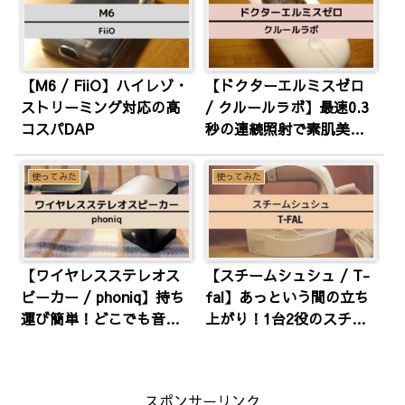
【M6 / FiiO】ハイレゾ・
【ドクターエルミスゼロ
ストリーミング対応の高
/ クルールラボ】最速0.3
コスパDAP
秒の連続照射で素肌美人
へ
使ってみた
使ってみた
【ワイヤレスステレオス
【スチームシュシュ / T-
ピーカー / phoniq】持ち
fal】あっという間の立ち
運び簡単！どこでも音楽
上がり！1台2役のスチー
を楽しもう！
マー
スポンサーリンク