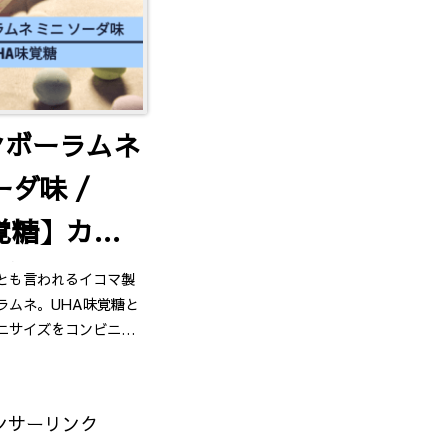
ンボーラムネ
ーダ味 /
覚糖】カリほ
！幻のラムネ
とも言われるイコマ製
ラムネ。UHA味覚糖と
ビニに！？
ニサイズをコンビニで
ができるようになりま
ャンキーの りぽめ がご
ンサーリンク