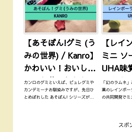
【あそぼん!グミ (う
【レイ
みの世界) / Kanro】
ミニ ソ
かわいい！おいし
UHA味
い！お菓子なおもち
ろ食感
カンロのグミといえば、ピュレグミや
「幻のラムネ」
カンデミーナお馴染みですが、先日ひ
菓のレインボー
ゃ！
がコン
とめぼれした あそぼん! シリーズが究
の共同開発でミ
極にかわいくておいしくて最強に推せ
も見かけること
るので勢いだけで記事を書きました。
した。ラムネジ
「お菓子な、おもちゃ。」がコンセプ
紹介します。
スポ
トのこの商品の魅力を語ります。