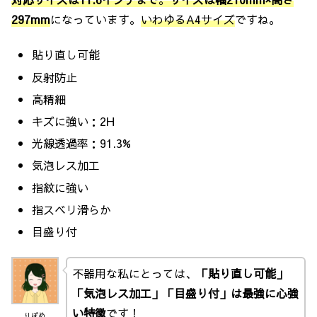
297mm
になっています。
いわゆるA4サイズ
ですね。
貼り直し可能
反射防止
高精細
キズに強い：2H
光線透過率：91.3%
気泡レス加工
指紋に強い
指スベリ滑らか
目盛り付
不器用な私にとっては、
「貼り直し可能」
「気泡レス加工」「目盛り付」は最強に心強
い特徴
です！
りぽめ