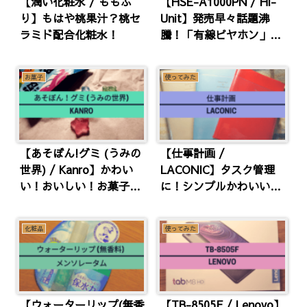
【潤い化粧水 / ももぷ
【HSE-A1000PN / Hi-
り】もはや桃果汁？桃セ
Unit】発売早々話題沸
ラミド配合化粧水！
騰！「有線ピヤホン」聴
いてみた！
お菓子
使ってみた
【あそぼん!グミ (うみの
【仕事計画 /
世界) / Kanro】かわい
LACONIC】タスク管理
い！おいしい！お菓子な
に！シンプルかわいいブ
おもちゃ！
ロック手帳
化粧品
使ってみた
【ウォーターリップ(無香
【TB-8505F / Lenovo】