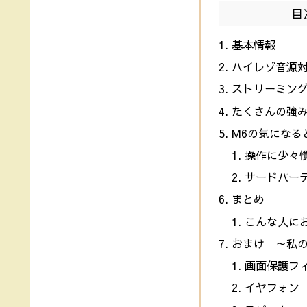
目
基本情報
ハイレゾ音源対
ストリーミン
たくさんの強
M6の気になる
操作に少々
サードパー
まとめ
こんな人に
おまけ ～私
画面保護フ
イヤフォン